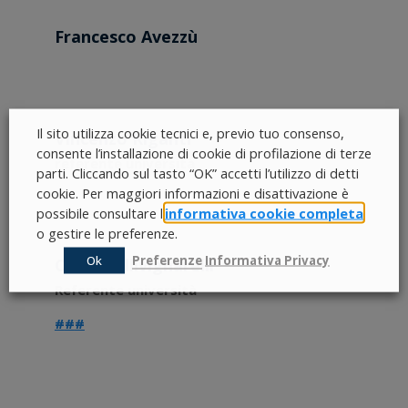
Francesco Avezzù
Il sito utilizza cookie tecnici e, previo tuo consenso,
Vincenzo Riganti
consente l’installazione di cookie di profilazione di terze
referente università
parti. Cliccando sul tasto “OK” accetti l’utilizzo di detti
cookie. Per maggiori informazioni e disattivazione è
possibile consultare l’
informativa cookie completa
o gestire le preferenze.
Ok
Preferenze
Informativa Privacy
Carlo Collivignarelli
Referente università
#
#
#