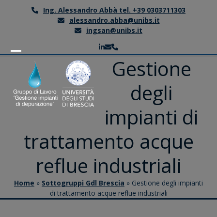
Skip
Ing. Alessandro Abbà tel. +39 0303711303
to
alessandro.abba@unibs.it
content
ingsan@unibs.it
LinkedIn
Email
Telefono
Open
Close
Gestione
mobile
mobile
degli
menu
menu
impianti di
trattamento acque
reflue industriali
Home
»
Sottogruppi Gdl Brescia
»
Gestione degli impianti
di trattamento acque reflue industriali