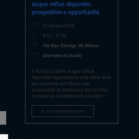
acque reflue depurate:
prospettive e opportunità
16 Giugno 2026
9:15 - 17:00
Via San Dionigi, 90 Milano
Giornata di studio
Il riutilizzo delle acque reflue
depurate rappresenta una delle leve
più concrete ed efficaci per
aumentare la resilienza dei territori
di fronte ai cambiamenti climatici
ALTRE INFORMAZIONI
Riunione