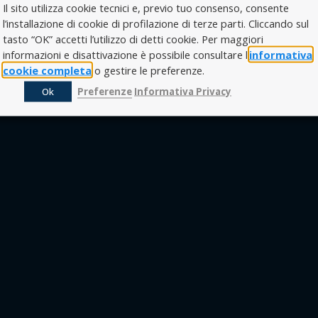
Il sito utilizza cookie tecnici e, previo tuo consenso, consente
l’installazione di cookie di profilazione di terze parti. Cliccando sul
tasto “OK” accetti l’utilizzo di detti cookie. Per maggiori
informazioni e disattivazione è possibile consultare l’
informativa
cookie completa
o gestire le preferenze.
Ok
Preferenze
Informativa Privacy