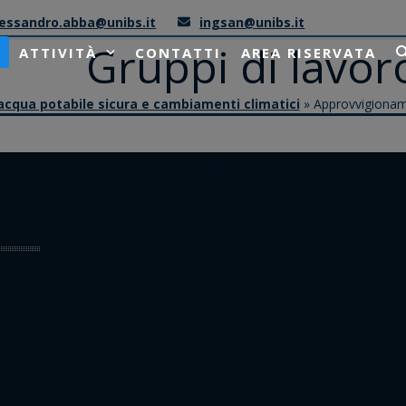
lessandro.abba@unibs.it
ingsan@unibs.it
Gruppi di lavor
ATTIVITÀ
CONTATTI
AREA RISERVATA
cqua potabile sicura e cambiamenti climatici
»
Approvvigioname
 acqua potabile sicura e