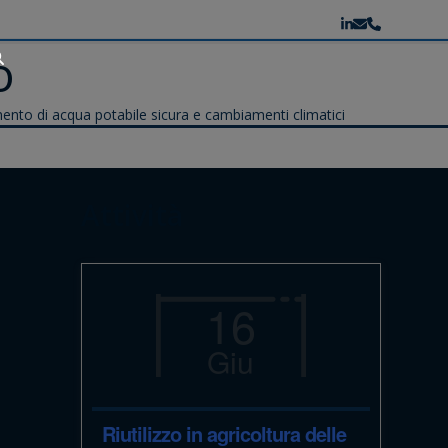
LinkedIn
Email
Telefono
o
nto di acqua potabile sicura e cambiamenti climatici
Attività
16
Giu
Riutilizzo in agricoltura delle