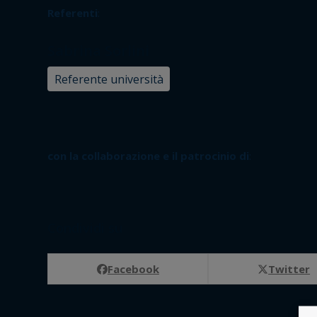
Referenti
:
Sabrina Sorlini
Referente università
con la collaborazione e il patrocinio di
:
Condividi su
Facebook
Twitter