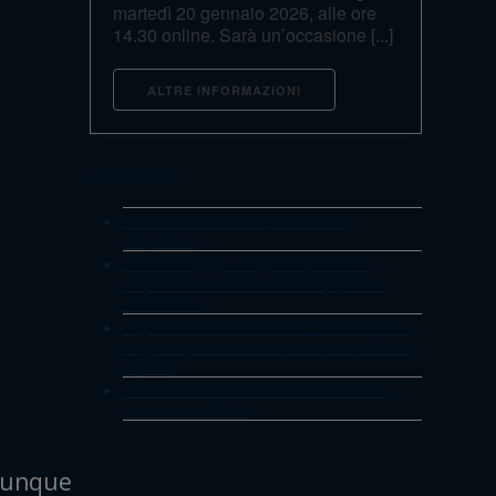
martedì 20 gennaio 2026, alle ore
14.30 online. Sarà un’occasione [...]
ALTRE INFORMAZIONI
MATERIALI
Riutilizzo delle acque reflue
depurate
Monitoraggio degli impianti di
depurazione: criticità e approcci
innovativi
Applicazione delle BAT conclusions
negli impianti di trattamento rifiuti
liquidi
Comunicazione strutturata delle
attività del GdL
hiunque