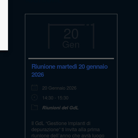
20
Gen
Riunione martedì 20 gennaio
2026
20 Gennaio 2026
14:30 - 15:30
Riunioni del GdL
Il GdL “Gestione impianti di
depurazione” ti invita alla prima
riunione dell’anno che avrà luogo